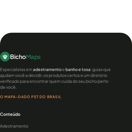
Bicho
Maps
Especialistas em
adestramento
e
banho e tosa
: guias que
ajudam você a decidir, os produtos certos e um diretório
verificado para encontrar quem cuida do seu bicho perto
de você.
O MAPA-DADO PET DO BRASIL
Conteúdo
Adestramento