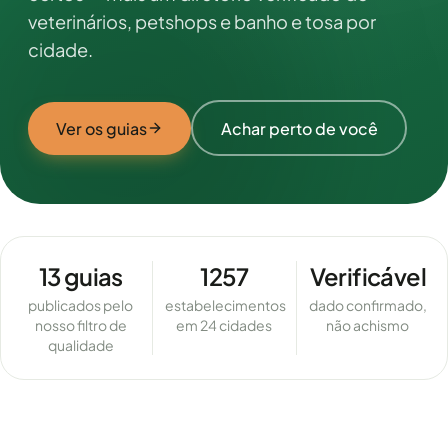
veterinários, petshops e banho e tosa por
cidade.
Ver os guias
Achar perto de você
13 guias
1257
Verificável
publicados pelo
estabelecimentos
dado confirmado,
nosso filtro de
em 24 cidades
não achismo
qualidade