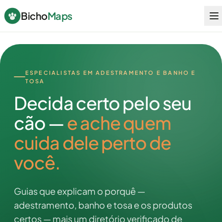
Bicho
Maps
ESPECIALISTAS EM ADESTRAMENTO E BANHO E
TOSA
Decida certo pelo seu
cão —
e ache quem
cuida dele perto de
você.
Guias que explicam o porquê —
adestramento, banho e tosa e os produtos
certos — mais um diretório verificado de